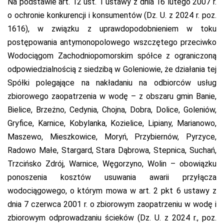
Na podstawie art. 12 ust. 1 ustawy z dnia 16 lutego 2007 r.
o ochronie konkurencji i konsumentów (Dz. U. z 2024 r. poz.
1616), w związku z uprawdopodobnieniem w toku
postępowania antymonopolowego wszczętego przeciwko
Wodociągom Zachodniopomorskim spółce z ograniczoną
odpowiedzialnością z siedzibą w Goleniowie, że działania tej
Loading...
Spółki polegające na nakładaniu na odbiorców usług
zbiorowego zaopatrzenia w wodę – z obszaru gmin Banie,
Bielice, Brzeżno, Cedynia, Chojna, Dobra, Dolice, Goleniów,
Gryfice, Karnice, Kobylanka, Kozielice, Lipiany, Marianowo,
Maszewo, Mieszkowice, Moryń, Przybiernów, Pyrzyce,
Radowo Małe, Stargard, Stara Dąbrowa, Stepnica, Suchań,
Trzcińsko Zdrój, Warnice, Węgorzyno, Wolin – obowiązku
ponoszenia kosztów usuwania awarii przyłącza
wodociągowego, o którym mowa w art. 2 pkt 6 ustawy z
dnia 7 czerwca 2001 r. o zbiorowym zaopatrzeniu w wodę i
zbiorowym odprowadzaniu ścieków (Dz. U. z 2024 r., poz.