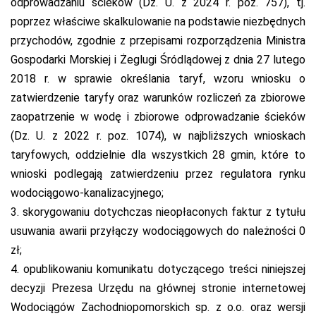
odprowadzaniu ścieków (Dz. U. z 2024 r. poz. 757), tj.
poprzez właściwe skalkulowanie na podstawie niezbędnych
przychodów, zgodnie z przepisami rozporządzenia Ministra
Gospodarki Morskiej i Żeglugi Śródlądowej z dnia 27 lutego
2018 r. w sprawie określania taryf, wzoru wniosku o
zatwierdzenie taryfy oraz warunków rozliczeń za zbiorowe
zaopatrzenie w wodę i zbiorowe odprowadzanie ścieków
(Dz. U. z 2022 r. poz. 1074), w najbliższych wnioskach
taryfowych, oddzielnie dla wszystkich 28 gmin, które to
wnioski podlegają zatwierdzeniu przez regulatora rynku
wodociągowo-kanalizacyjnego;
3. skorygowaniu dotychczas nieopłaconych faktur z tytułu
usuwania awarii przyłączy wodociągowych do należności 0
zł;
4. opublikowaniu komunikatu dotyczącego treści niniejszej
decyzji Prezesa Urzędu na głównej stronie internetowej
Wodociągów Zachodniopomorskich sp. z o.o. oraz wersji